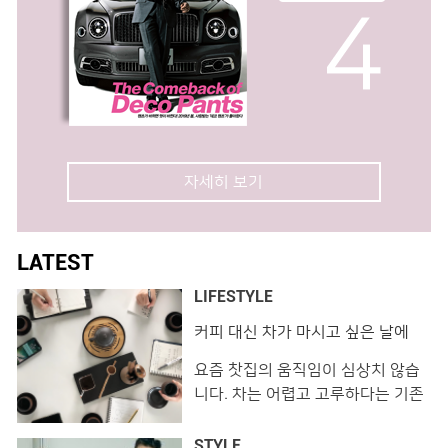
자세히 보기
LATEST
LIFESTYLE
커피 대신 차가 마시고 싶은 날에
는?!
요즘 찻집의 움직임이 심상치 않습
니다. 차는 어렵고 고루하다는 기존
의 이미지와는 결이 다른 찻집들이
속속 등장하고 있는데요. 쉽게 접하
STYLE