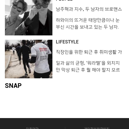
장과 에메랄드빛 태평양, 장엄한 푸
하는 등 저마다의 장기를 내세우고
남주혁과 지수, 두 남자의 브로맨스
른 절벽 등 바라보기만 해도 절로 감
있습니다. 부로일 View this post
in 하와이
탄하게 되는 하와이 �
on Instagram ⭐️부로일 ⭐️ 몰트위스
하와이의 뜨거운 태양만큼이나 눈
키와 와인, 내추럴와인까지 접할수
부신 시간을 보내고 있는 두 남자.
있는 분위기 끝판왕‼️ 부로일에서 느
몇 년 전 함께 출연한 드라마에서 우
껴보세요💕 #부로일 #BROIL #부
연한 만남을 이룬 그들은 어느덧 발
LIFESTYLE
로일압구정 #부로일청담 #압구정
맞춰 길을 걷는 아름다운 우정을 나
직장인을 위한 퇴근 후 취미생활 가
역맛집 #압구정맛집 #압구정로데
누고 있습니다. 연예계 대표 브로맨
이드
오 #압구정로데�
스를 보여주는 남주혁과 지수가 하
일과 삶의 균형, ‘워라밸’을 외치지
와이로 떠났습니다. 빛나는 햇살과
만 막상 퇴근 후 뭘 해야 할지 모르
자유로운 분위기를 만끽하는 멋진
겠다면 이 프로그램을 추천합니다.
두 배우를 <레옹> 카메라에 담았습
시간도, 장소도, 테마도 내 마음대로!
SNAP
니다. (지수) 선글라스 ‘윌로우’ 퍼블
부담 없이 취미 생활을 시작해보세
릭비컨. 슈트, 셔츠 모두 탑지오 by
요. 1. 남의집 프로젝트
로드앤테일러. (남
@naamezip 남의 집 거실에서 취향
을 나누는 ‘남의집 프로젝트’입니다.
뚜렷한 취향을 가진 집주인의 거실
에 방문해 공통된 주제로 교감하며
이용약관
개인정보취급방침