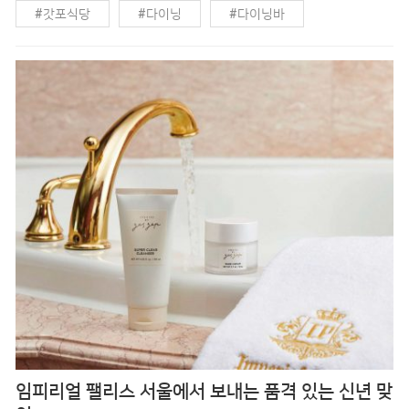
#갓포식당
#다이닝
#다이닝바
이닝 플레이스 4곳을 다녀왔습니다. 흔한 스시 바가 아닌 특별
한 요리를 선보이는 레스토랑만 골랐습니다. 화이트 와인과 잘
#데이트
#데이트스폿
#로바다야키
어울리는 인기 메뉴 시메사바 브루스케타. 주소 서울시 강남구
#맛집
#맛집추천
#바다이닝
#치즈바
논현�
임피리얼 팰리스 서울에서 보내는 품격 있는 신년 맞