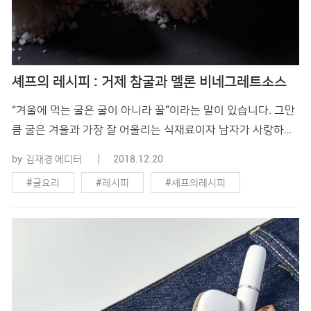
셰프의 레시피 : 거제 참굴과 멜론 비네그레트소스
“겨울에 먹는 굴은 굴이 아니라 꿀”이라는 말이 있습니다. 그만
큼 굴은 겨울과 가장 잘 어울리는 식재료이자 남자가 사랑하는
음식입니다. 파인 다이닝을 캐주얼하게 풀어내는 레스토랑 ‘미
by
김재경 에디터
2018.12.20
누씨’의 이민우 셰프에게 굴을 더 건강하고, 새롭고, 맛있게 즐
#굴요리
#레시피
#셰프의레시피
길 수 있는 레시피를 전수받았습니다. 새로운 드레싱을 이용해
간단하지만 다양한 맛의 향연을 느낄 수 있는 굴 요리에 도전해
#안주
#연말요리
보세요. 요리에 익숙한 사람이 아니더라도 좋은 굴과 잘 익은
�