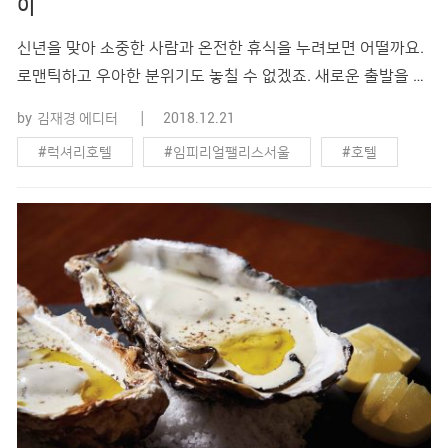
이
신년을 맞아 소중한 사람과 온전한 휴식을 누려보면 어떨까요.
로맨틱하고 우아한 분위기도 놓칠 수 없겠죠. 새로운 출발을 준
비하는 당신에게 도심 속 휴양지로 급부상한 임피리얼 팰리스
by
김재경 에디터
2018.12.21
서울을 추천합니다. 지난 1년 동안 몸과 마음에 쌓인 묵은 때를
#럭셔리호텔
#임피리얼팰리스서울
#호텔
씻어내고 새로운 한 해를 준비하는 1월입니다. 왠지 차분하게
나만의 시간을 가지거나, 사랑하는 연인과 오붓하게 담소를 나
#호텔패키지
누며 의미 있는 새해를 맞이하고 싶어지는 달이죠. 임피리얼 팰
리스 �