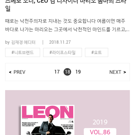
스베보 오너, CEO 겸 디자이너 마리오 솜마의 스타
일
때로는 낙천주의자로 지내는 것도 중요합니다 여름이면 매주
바다로 나가는 마리오는 그곳에서 낙천적인 마인드를 기르고,
정신적으로 충전한다고 합니다. 그가 이토록 바다에 매료된 이
by
김재경 에디터
2018.11.27
유가 무엇인지 함께 지중해에 나가 들었습니다. PROFILE 마리
#니트브랜드
#라이프스타일
#요트
오 솜마(55세) OCCUPATION : 고급 니트 브랜드 스베보 오너,
CEO 겸 디자이너 이탈리아 풀리아주 바리 출신으로 25년 전부
#지중해
#취미
터 파르마에 거주. 고급 니트 브랜드 스베보(Svevo)의 오너,
17
18
19
PREV
NEXT
CEO 겸디자이너를 맡고 있다. 4대째