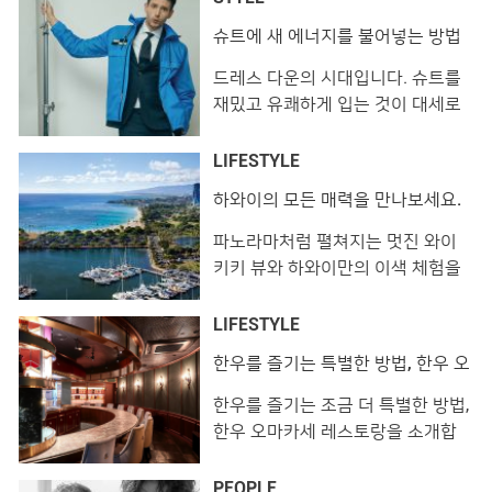
기 힘든 질 좋은 차와 잘 갖춰진 도
슈트에 새 에너지를 불어넣는 방법
구 여기에 차를 따르는 차예사의 정
갈한 퍼포먼스까지. 숨막히는 도심
드레스 다운의 시대입니다. 슈트를
속 차가 만들어내는 매력적인 여유
재밌고 유쾌하게 입는 것이 대세로
를 맛볼 수 있는 곳을 소개합니다.
떠올랐죠. 이런 흐름에 발 맞춰 이번
33마켓 View this post on
달엔 슈트를 더욱 재미있게 즐기는
LIFESTYLE
Instagram 한해가 벌써 4일 이나
방법을 준비했습니다. 컬러와 기발
하와이의 모든 매력을 만나보세요.
지났네요. 서두르지 […]
한 아이디어만 있다면 준비 완료! 슈
프린스 와이키키!
트를 제대로 즐겨봅시다. IDEA 1 │
파노라마처럼 펼쳐지는 멋진 와이
SPORTY OUTERWEAR 슈트의 새
키키 뷰와 하와이만의 이색 체험을
친구가 생겼습니다 차분한 성격의
누릴 수 있는 특별한 리조트, 프린스
친구는 잠시 잊어주세요. 보기만 해
와이키키. 이곳에서 보내는 시간은
LIFESTYLE
도 에너지가 넘치는 경쾌한 성격의
평소 쉽게 접할 수 없었던 하와이의
한우를 즐기는 특별한 방법, 한우 오
친구가 필요한 시기입니다. 눈이 알
모든 것을 선물받는 기회를 선사합
마카세
알할 정도로 독보적인 색감과 스포
니다. 프린스 와이키키에서 바라다
한우를 즐기는 조금 더 특별한 방법,
보이는 알라와이 선착장과 알라모
한우 오마카세 레스토랑을 소개합
아나 비치 파크. 하와이의 모든 것을
니다. 세련된 인테리어로 시선을 압
담은 프린스 와이키키 새하얀 백사
도하거나 한우와 위스키를 페어링
PEOPLE