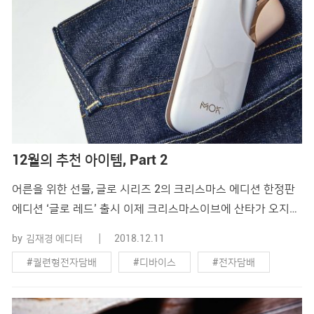
12월의 추천 아이템, Part 2
어른을 위한 선물, 글로 시리즈 2의 크리스마스 에디션 한정판
에디션 ‘글로 레드’ 출시 이제 크리스마스이브에 산타가 오지
않는다는 것은 잘 알고 있지만, 어른이 되어도 선물을 받고 싶은
by
김재경 에디터
2018.12.11
마음은 같을 겁니다. 열정적으로 한 해를 보낸 어른을 위해 브
#궐련형전자담배
#디바이스
#전자담배
리티쉬 아메리칸 토바코 코리아에서 궐련형 전자담배 글로의
한정판 에디션 ‘글로 레드’를 선보였습니다. 크리스마스와 연말
#전자담배디바이스
파티에 더없이 잘 어울리는 고급스러운 레드 컬러의 글로 레드