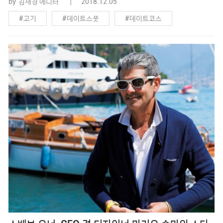
by
김재경 에디터
2018.12.05
위해서는 든든한 고기 요리가 제격입니다. 어떤 식으로 먹어도
#고기
#데이트스폿
#데이트코스
맛있지만, 더 매력적이고 모던하면서 훌륭한 고기 요리를 선보
이는 4곳의 레스토랑을 찾았습니다. 한 달에 100kg이 나갈 정
#돼지고기
#맛집
#소고기
#양고기
도로 높은 인기를 구가하는 살치살 스테이크. 주소 서울시 송파
#요리
#육식
#코스요리
구 백제고