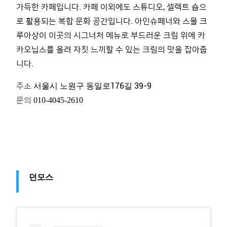
가득한 카페입니다. 카페 이외에도 스튜디오
,
셀렉트 숍으
로 활용되는 복합 문화 공간입니다
.
아인슈페너와 스몰 크
루아상이 이곳의 시그너처 메뉴로 부드러운 크림 위에 카
카오닙스를 올려 자칫 느끼할 수 있는 크림의 맛을 잡아줍
니다
.
주소
176
39-9
서울시 노원구 동일로
길
문의
010-4045-2610
던모스