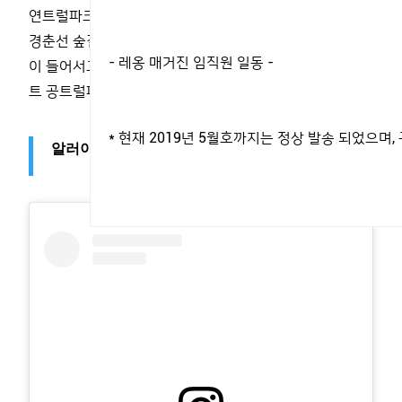
연트럴파크에 이어 공트럴파크가 뜨고 있습니다
.
공릉동
경춘선 숲길이 새로 조성되며 숲길을 따라 개성 강한 숍들
- 레옹 매거진 임직원 일동 -
이 들어서고 있는 것인데요
.
아직은 나만 알고 싶은 스트리
트 공트럴파크의 먹을거리와 마실거리를 소개합니다
.
* 현재 2019년 5월호까지는 정상 발송 되었으
알러이