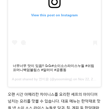
View this post on Instagram
너무너무 맛이 있음!! 🥳🥳#소이소스라이스누들 #쉬림
프머니백덤블림스 #알러이 #공릉동
A post shared by
연미윤
(@yooomiiing) on
Nov 22, 2018 at 7:37pm PST
오랜 시간 아메리칸 차이니스를 요리한 셰프의 아이디어
넘치는 요리를 맛볼 수 있습니다
.
대표 메뉴는 한약재로 맛
을 낸 소이 소스 라이스 누들로 당귀
,
칡
,
계피 등 한약재와