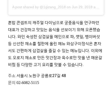
A post shared by @
1gizang_2018
on
Jun 29, 2018 at 9:51pm PDT
혼밥 콘셉트의 캐주얼 다이닝으로 궁중음식을 연구하던
대표가 건강하고 맛있는 음식을 선보이기 위해 오픈했습
니다
.
와인 숙성한 삼겹살을 메인으로 파
,
깻잎
,
팽이버섯
등 신선한 채소를 철판에 올린 메뉴 와삼구이정식은 혼자
서도 간편하게 삽겹살을 즐길 수 있는 메뉴입니다
.
이외에
도 오로지 채소로 만든 맛간장과 육수로만 맛을 낸 매운갈
비찜 등 다양한 고기 요리를 맛볼 수 있습니다
.
주소
서울시 노원구 공릉로
27
길
48
문의
02-6082-5115