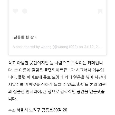
달콤한 한 상~
A post shared by
woong
(@woong1002) on
Jul 12, 2018 at 1:48am PDT
작고 아담한 공간이지만 늘 사람으로 북적이는 카페입니
다
.
숍 이름에 걸맞은 플랫화이트큐브가 시그너처 메뉴입
니다
.
플랫 화이트에 큐브 모양의 커피 얼음을 넣어 시간이
지날수록 커피맛을 진하게 느낄 수 있죠
.
화이트 톤의 외관
과 심플한 인테리어
,
큰 창으로 감각적인 공간을 연출했습
니다
.
주소
서울시 노원구 공릉로
39
길
20