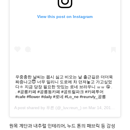
View this post on Instagram
우중충한 날씨는 몹시 싫고 비오는 날 출근길은 더더욱
짜증나고😇 너무 밀리니 도로에 차 던져놓고 가고싶었
다ㅎ 지금 당장 필요한 맛있는 로네 브라우니 ㅠㅠ 🤤 .
. #공릉카페 #공릉동카페 #공트럴파크 #카페투어
#cafe #flower #daily #로네 #Lo_ne #reunvly_공릉
A post shared by
푸른
(@_luv.reun_) on
Mar 14, 2018 at 7:10pm PDT
원목 계단과 내추럴 인테리어
,
누드 톤의 패브릭 등 감성