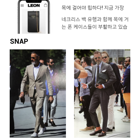
센스 넘치는 아이템들을 모아봤
된 주제로 교감하며 시간을 보내
목에 걸어야 힙하다! 지금 가장
핫한 폰 케이스 5
습니다. 디스퀘어드2 │ 아이콘
는 것인데요. 고품격 오디오 장비
네크리스 백 유행과 함께 목에 거
시가렛 홀더 ‘ICON’ 로고가 더해
로 채워진 호스트의 거실에서 음
는 폰 케이스들이 부활하고 있습
진 실리콘 소재의 시가렛 홀더 75
악을 감상하기도 �
니다. 요즘 출시되고 있는 폰 케
달러, 디스퀘어드2. 루이 비통 │
SNAP
이스들은 그 사치스러운 디테일
시가렛 케이스 담배 및 지폐 등을
과 견고한 만듦새가 웬만한 백 못
수납할 수 있는 모노그램 시가렛
지않게 호화로운데요. <레옹>이
케이스 31만원, 루이비통. 엠부쉬
엄선한 5가지 패션 브랜드의 목
│ 라이터 케이스 네크리
에 거는 폰 케이스들을 소개합니
다. 베르사체 │ 트리뷰트 레더
아이폰 X 케이스 부드러운 카프
스킨에 황금빛 메두사 메달 장식
을 더한 아이폰 X 케이스 가격미
정, 베르사체. 알릭스 │ 폰 버클
케이스 음각 로�