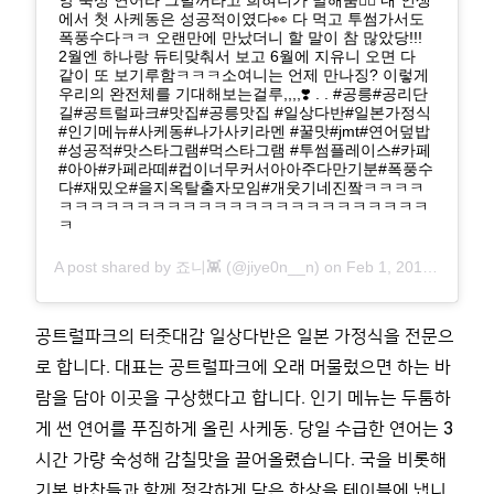
앙 숙성 연어라 그럴꺼라고 희혀니가 말해줌👍🏻 내 인생
에서 첫 사케동은 성공적이였다👀 다 먹고 투썸가서도
폭풍수다ㅋㅋ 오랜만에 만났더니 할 말이 참 많았당!!!
2월엔 하나랑 듀티맞춰서 보고 6월에 지유니 오면 다
같이 또 보기루함ㅋㅋㅋ소여니는 언제 만나징? 이렇게
우리의 완전체를 기대해보는걸루,,,,❣️ . . #공릉#공리단
길#공트럴파크#맛집#공릉맛집 #일상다반#일본가정식
#인기메뉴#사케동#나가사키라멘 #꿀맛#jmt#연어덮밥
#성공적#맛스타그램#먹스타그램 #투썸플레이스#카페
#아아#카페라떼#컵이너무커서아아주다만기분#폭풍수
다#재밌오#을지옥탈출자모임#개웃기네진짴ㅋㅋㅋㅋ
ㅋㅋㅋㅋㅋㅋㅋㅋㅋㅋㅋㅋㅋㅋㅋㅋㅋㅋㅋㅋㅋㅋㅋㅋ
ㅋ
A post shared by
죠니👾
(@jiye0n__n) on
Feb 1, 2019 at 5:36am PST
공트럴파크의 터줏대감 일상다반은 일본 가정식을 전문으
로 합니다
.
대표는 공트럴파크에 오래 머물렀으면 하는 바
람을 담아 이곳을 구상했다고 합니다
. 인기
메뉴는 두툼하
게 썬 연어를 푸짐하게 올린 사케동
.
당일 수급한 연어는
3
시간 가량 숙성해 감칠맛을 끌어올렸습니다
.
국을 비롯해
기본 반찬들과 함께 정갈하게 담은 한상을 테이블에 냅니