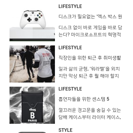
험을 누릴 수 있는 특별한 리조트,
짧은 시간, 사소한 기억 하나까지
LIFESTYLE
프린스 와이키키. 이곳에서 보내
행복으로 아로새기고 싶다면 하
는 시간은 평소 쉽게 접할 수 없
와이안항공이 정답입니다. 개별
디스크가 필요없는 ‘엑스 박스 원
S 올-디지털 에디션’
었던 하와이의 모든 것을 선물받
주문형 엔터테인먼트 시스템을
디스크 없이 바로 게임을 바로 담
는 기회를 선사합니다. 프린스 와
장착한 LCD 모니터를 통해 최신
는다? 마이크로소프트의 혁명적
이키키에서 바라다보이는 알라와
영화, TV 프로그램 등을 시청할
인 게임 콘솔 ‘엑스 박스 원 S 올-
이 선착장과 알라모아나 비치 파
�
LIFESTYLE
디지털 에디션’! 마이크로소프트
크. 하와이의 모든 것을 담은 프
가 지난 16일(현지 시각) ‘엑스
린스 와이키키 새하얀 백사장과
직장인을 위한 퇴근 후 취미생활
가이드
박스 원 S 올-디지털 에디션’을
에메랄드빛 태평양, 장엄한 푸른
일과 삶의 균형, ‘워라밸’을 외치
공개했습니다. 이 새로운 엑스 박
절벽 등 바라보기만 해도 절로 감
지만 막상 퇴근 후 뭘 해야 할지
스는 블루레이 드라이브가 제거
탄하게 되는 하와이 �
모르겠다면 이 프로그램을 추천
돼 디스크 없이 다운로드로 게임
LIFESTYLE
합니다. 시간도, 장소도, 테마도
을 구매하고 플레이하는 신개념
내 마음대로! 부담 없이 취미 생
게임 콘솔입니다. 구매 시 기기에
흡연자들을 위한 센스템 5
활을 시작해보세요. 1. 남의집 프
‘포르자 호라이즌 3’, ‘마인크래프
껄끄러운 경고문을 숨길 수 있는
로젝트 @naamezip 남의 집 거
트 X box’, ‘씨 오브 시�
담배 케이스부터 라이터 케이스,
실에서 취향을 나누는 ‘남의집 프
그리고 우아한 휴대용 재떨이까
로젝트’입니다. 뚜렷한 취향을 가
STYLE
지. 흡연자들을 위한 감각적이고
진 집주인의 거실에 방문해 공통