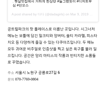
. 햇살맛집에서 거하게 한상😌 #늘그랬듯이 #디저트부
심 #던모스
A post shared by
다다
(@dadagirls) on
Mar 9, 2019 at 2:12pm PST
공트럴파크의 핫 플레이스로 이름난 곳입니다
.
시그너처
메뉴는 보틀에 담긴 밀크티와 앙버터
,
쏠티 카라멜
,
피스타
치오 등 다양하게 즐길 수 있는 다쿠아즈입니다
. 두 메뉴
모두
귀여운 비주얼로 인증샷을 찍고 싶은 욕구를 불러 일
으킵니다
. 공간은
앙리 마티스의 작품과 빈티지한 소품들
로 꾸몄습니다.
주소
서울시 노원구 공릉로
27
길
6
문의
070-7769-0804