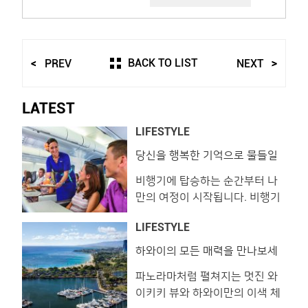
BACK TO LIST
PREV
NEXT
LATEST
LIFESTYLE
당신을 행복한 기억으로 물들일
하와이안 항공
비행기에 탑승하는 순간부터 나
만의 여정이 시작됩니다. 비행기
에서 경험하는 모든 일은 여정의
LIFESTYLE
첫인상이기에 중요합니다. 여행
자는 즐길 거리와 기내식을 기대
하와이의 모든 매력을 만나보세
요. 프린스 와이키키!
하고, 멀리 출장을 떠나는 비즈니
파노라마처럼 펼쳐지는 멋진 와
스맨이라면 피로를 달래줄 고품
이키키 뷰와 하와이만의 이색 체
격 서비스가 필요하겠죠. 길고도