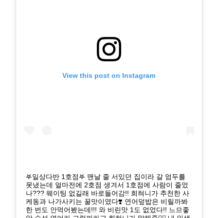
View this post on Instagram
𖤐일상다반 1호점𖤐 맨날 줄 서있던 집이라 갈 엄두를
못냈는데 얼마전에 2호점 생겨서 1호점에 사람이 줄었
나??? 웨이팅 없길래 바로들어감!! 희혀니가 추천한 사
케동과 나가사키는 꿀맛이였다❣️ 연어덮밥은 비릴까봐
한 번도 안먹어봤는데!!! 와 비린맛 1도 없었다!! 느므좋