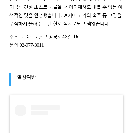
태국식 간장 소스로 국물을 내 어디에서도 맛볼 수 없는 이
색적인 맛을 완성했습니다
.
여기에 고기와 숙주 등 고명을
푸짐하게 올려 든든한 한끼 식사로도 손색없습니다
.
주소
서울시 노원구 공릉로
43
길
15 1
문의
02-977-3011
일상다반