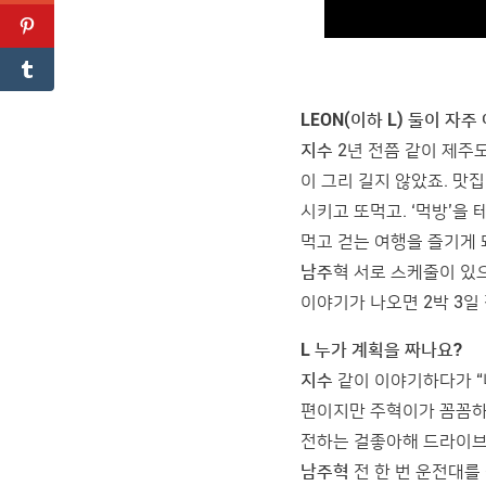
LEON(이하 L) 둘이 
지수
2년 전쯤 같이 제주도
이 그리 길지 않았죠. 맛
시키고 또먹고. ‘먹방’을
먹고 걷는 여행을 즐기게 
남주
혁 서로 스케줄이 있
이야기가 나오면 2박 3일
L 누가 계획을 짜나요?
지수
같이 이야기하다가 “나
편이지만 주혁이가 꼼꼼하게 
전하는 걸좋아해 드라이브
남주혁
전 한 번 운전대를