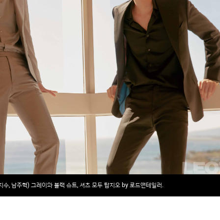
(지수, 남주혁) 그레이와 블랙 슈트, 셔츠 모두 탑지오 by 로드앤테일러.