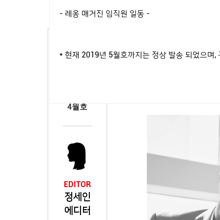
- 레옹 매거진 임직원 일동 -
하와이의 뜨거운 태양만큼이
우연한 만남을 이룬 그들은
* 현재 2019년 5월호까지는 정상 발송 되었으
브로맨스를 보여주는 남주
하는 멋진 두 배우를 <레
2019년
4월호
EDITOR
정세인
에디터