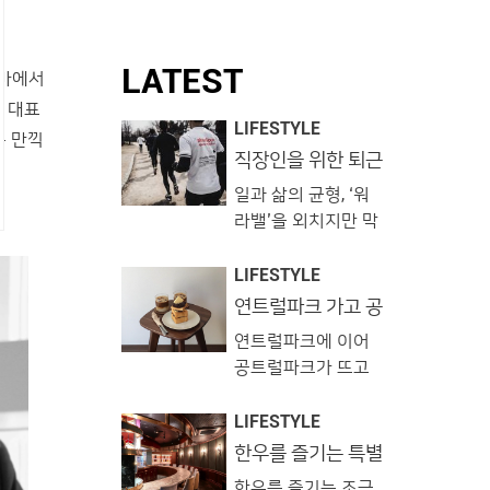
LATEST
라마에서
계 대표
LIFESTYLE
를 만끽
직장인을 위한 퇴근
후 취미생활 가이드
일과 삶의 균형, ‘워
라밸’을 외치지만 막
상 퇴근 후 뭘 해야
할지 모르겠다면 이
LIFESTYLE
프로그램을 추천합
연트럴파크 가고 공
트럴파크가 온다!
니다. 시간도, 장소
연트럴파크에 이어
도, 테마도 내 마음대
공트럴파크가 뜨고
로! 부담 없이 취미
있습니다. 공릉동 경
생활을 시작해보세
춘선 숲길이 새로 조
LIFESTYLE
요. 1. 남의집 프로젝
성되며 숲길을 따라
한우를 즐기는 특별
트 @naamezip 남
한 방법, 한우 오마
개성 강한 숍들이 들
의 집 거실에서 취향
한우를 즐기는 조금