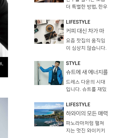
카세
어서고 있는 것인데
을 나누는 ‘남의집 프
더 특별한 방법, 한우
요. 아직은 나만 알고
로젝트’입니다. 뚜렷
오마카세 레스토랑
싶은 스트리트 공트
한 취향을 가진 집주
을 소개합니다. 세련
LIFESTYLE
럴파크의 먹을거리
인의 거실에 방문해
된 인테리어로 시선
커피 대신 차가 마
와 마실거리를 소개
공통된 주제로 교감
시고 싶은 날에는?!
을 압도하거나 한우
합니다. 알러이 View
요즘 찻집의 움직임
하며 시간을 보내는
와 위스키를 페어링
this post on
이 심상치 않습니다.
것인데요. 고품격 오
하는 등 저마다의 장
Instagram 너무너
차는 어렵고 고루하
디오 장비로 채워진
기를 내세우고 있습
무 맛이 있음!! 🥳🥳
다는 기존의 이미지
STYLE
호스트의 거실에서
트,
니다. 부로일 View
#소이소스라이스누
와는 결이 다른 찻집
슈트에 새 에너지를
음악을 감상하기도
this post on
들 #쉬림프머니백덤
불어넣는 방법
들이 속속 등장하고
�
Instagram ⭐️부로일
드레스 다운의 시대
블림스 #알러이 #공
있는데요. 쉽게 접하
⭐️ 몰트위스키와 와
입니다. 슈트를 재밌
릉동 A post shared
기 힘든 질 좋은 차와
인, 내추럴와인까지
고 유쾌하게 입는 것
by 연미윤
잘 갖춰진 도구 여기
접할수있는 분위기
이 대세로 떠올랐죠.
LIFESTYLE
(@yooomiiing) on
에 차를 따르는 차예
끝판왕‼️ 부로일에서
이런 흐름에 발 맞춰
하와이의 모든 매력
Nov 22, 2018 at
사의 정갈한 퍼포먼
느껴보세요💕 #부로
을 만나보세요. 프
이번 달엔 슈트를 더
7:37pm PST 오랜
스까지. 숨막히는 도
파노라마처럼 펼쳐
린스 와이키키!
일 #BROIL #부로일
욱 재미있게 즐기는
시간 아메리칸
심 속 차가 만들어내
지는 멋진 와이키키
압구정 #부로일청담
방법을 준비했습니
는 매력적인 여유를
뷰와 하와이만의 이