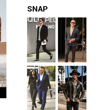
#압구정역맛집 #압
다. 컬러와 기발한 아
맛볼 수 있는 곳을 소
색 체험을 누릴 수 있
SNAP
구정맛집 #압구정로
이디어만 있다면 준
개합니다. 33마켓
는 특별한 리조트, 프
데오 #압구정로데
비 완료! 슈트를 제대
View this post on
린스 와이키키. 이곳
로 즐겨봅시다.
Instagram 한해가
에서 보내는 시간은
IDEA 1 │ SPORTY
벌써 4일 이나 지났
평소 쉽게 접할 수 없
OUTERWEAR 슈트
네요. 서두르지 […]
었던 하와이의 모든
의 새 친구가 생겼습
것을 선물받는 기회
니다 차분한 성격의
를 선사합니다. 프린
친구는 잠시 잊어주
스 와이키키에서 바
세요. 보기만 해도 에
라다보이는 알라와
너지가 넘치는 경쾌
이 선착장과 알라모
한 성격의 친구가 필
아나 비치 파크. 하와
요한 시기입니다. 눈
이의 모든 것을 담은
이 알알할 정도로 독
프린스 와이키키 새
보적인 색감과 스포
하얀 백사장과 에메
랄드빛 태평양, 장엄
한 푸른 절벽 등 바라
보기만 해도 절로 감