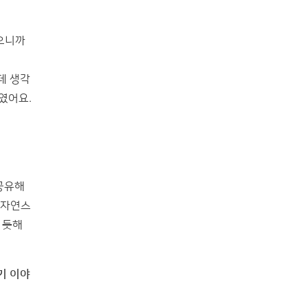
왔으니까
데 생각
줄였어요.
공유해
 자연스
 듯해
기 이야