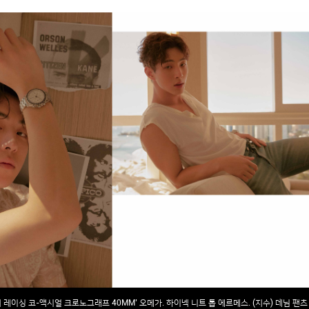
 레이싱 코-액시얼 크로노그래프 40MM’ 오메가. 하이넥 니트 톱 에르메스. (지수) 데님 팬츠