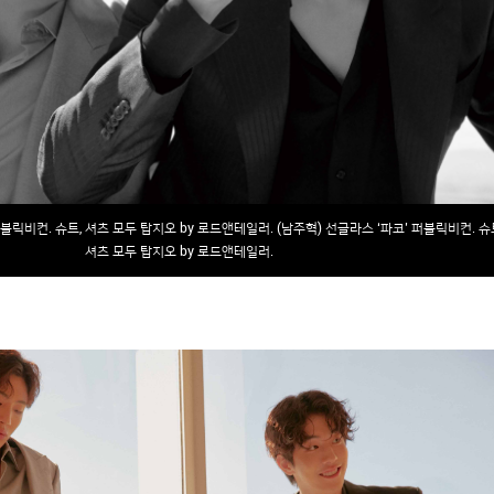
퍼블릭비컨. 슈트, 셔츠 모두 탑지오 by 로드앤테일러. (남주혁) 선글라스 ‘파코’ 퍼블릭비컨. 슈
셔츠 모두 탑지오 by 로드앤테일러.