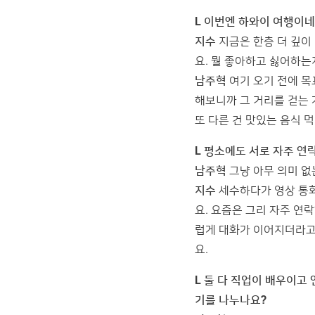
L 이번엔 하와이 여행이네
지수
지금은 한층 더 깊이
요. 뭘 좋아하고 싫어하는
남주혁
여기 오기 전에 목
해보니까 그 거리를 걷는 
또 다른 건 맛있는 음식 먹
L 평소에도 서로 자주 연
남주혁
그냥 아무 의미 없
지수
세수하다가 영상 통화
요. 요즘은 그리 자주 연
럽게 대화가 이어지더라고
요.
L 둘 다 직업이 배우이고
기를 나누나요?