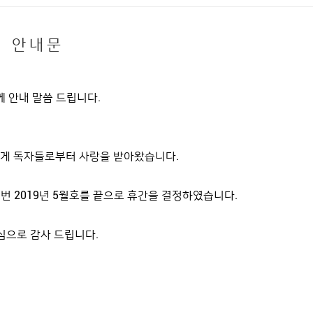
안 내 문
 안내 말씀 드립니다.
GROOMING
PEOPLE
폭넓게 독자들로부터 사랑을 받아왔습니다.
HOME
>
MAGAZINE
>
PEOPLE
번 2019년 5월호를 끝으로 휴간을 결정하였습니다.
PEOPLE
심으로 감사 드립니다.
니예 웨스트 팬이라면 주
2019.03.25