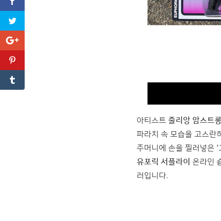
아티스트
줄리앙 암스트
파라치 속 모습을 고스란히
주머니에 손을 찔러넣은 ‘
유포릭 서플라이
온라인 숍
러입니다.