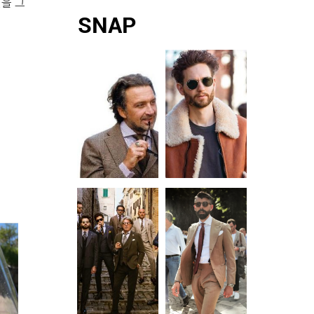
켠을 그
시스템을 장착한
다. 컬러와 기발한 아
아나 비치 파크. 하와
두 남자. 몇 년 전 함
SNAP
LCD 모니터를 통해
이디어만 있다면 준
이의 모든 것을 담은
께 출연한 드라마에
최신 영화, TV 프로
비 완료! 슈트를 제대
프린스 와이키키 새
서 우연한 만남을 이
그램 등을 시청할 �
로 즐겨봅시다.
하얀 백사장과 에메
룬 그들은 어느덧 발
IDEA 1 │ SPORTY
랄드빛 태평양, 장엄
맞춰 길을 걷는 아름
OUTERWEAR 슈트
한 푸른 절벽 등 바라
다운 우정을 나누고
의 새 친구가 생겼습
보기만 해도 절로 감
있습니다. 연예계 대
니다 차분한 성격의
탄하게 되는 하와이
표 브로맨스를 보여
친구는 잠시 잊어주
�
주는 남주혁과 지수
세요. 보기만 해도 에
가 하와이로 떠났습
너지가 넘치는 경쾌
니다. 빛나는 햇살과
한 성격의 친구가 필
자유로운 분위기를
요한 시기입니다. 눈
만끽하는 멋진 두 배
이 알알할 정도로 독
우를 <레옹> 카메라
보적인 색감과 스포
에 담았습니다. (지
수) 선글라스 ‘윌로
우’ 퍼블릭비컨. 슈
트, 셔츠 모두 탑지오