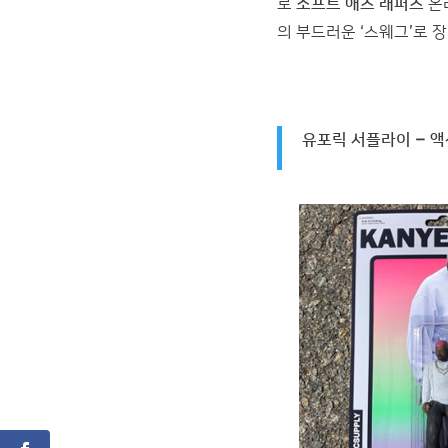
로
소프트 애스 래퍼스
온
의 부드러운 ‘스웨그’로 
유포릭 서플라이 – 