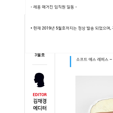
- 레옹 매거진 임직원 일동 -
동시대 최고의 패션 아이
다른 ‘스웨그’가 넘쳐흐
* 현재 2019년 5월호까지는 정상 발송 되었으
배길 겁니다.
2019년
3월호
소프트 애스 래퍼스 –
EDITOR
김재경
에디터