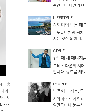
안 항공
마이크로소프트가
⭐️ 몰트위스키와 와
순간부터 나만의 여
지난 16일(현지 시
인, 내추럴와인까지
정이 시작됩니다. 비
각) ‘엑스 박스 원 S
접할수있는 분위기
행기에서 경험하는
LIFESTYLE
올-디지털 에디션’을
끝판왕‼️ 부로일에서
모든 일은 여정의 첫
하와이의 모든 매력
공개했습니다. 이 새
느껴보세요💕 #부로
을 만나보세요. 프
인상이기에 중요합
로운 엑스 박스는 블
파노라마처럼 펼쳐
린스 와이키키!
일 #BROIL #부로일
니다. 여행자는 즐길
루레이 드라이브가
지는 멋진 와이키키
압구정 #부로일청담
거리와 기내식을 기
제거돼 디스크 없이
뷰와 하와이만의 이
#압구정역맛집 #압
대하고, 멀리 출장을
다운로드로 게임을
색 체험을 누릴 수 있
STYLE
구정맛집 #압구정로
떠나는 비즈니스맨
구매하고 플레이하
는 특별한 리조트, 프
슈트에 새 에너지를
데오 #압구정로데
이라면 피로를 달래
는 신개념 게임 콘솔
불어넣는 방법
린스 와이키키. 이곳
줄 고품격 서비스가
드레스 다운의 시대
입니다. 구매 시 기기
에서 보내는 시간은
필요하겠죠. 길고도
입니다. 슈트를 재밌
에 ‘포르자 호라이즌
평소 쉽게 접할 수 없
짧은 시간, 사소한 기
고 유쾌하게 입는 것
3’, ‘마인크래프트 X
었던 하와이의 모든
억 하나까지 행복으
이 대세로 떠올랐죠.
지도 충
PEOPLE
box’, ‘씨 오브 시�
것을 선물받는 기회
로 아로새기고 싶다
이런 흐름에 발 맞춰
남주혁과 지수, 두
드레이
를 선사합니다. 프린
면 하와이안항공이
남자의 브로맨스 in
이번 달엔 슈트를 더
 판매하
스 와이키키에서 바
하와이의 뜨거운 태
하와이
정답입니다. 개별 주
욱 재미있게 즐기는
라다보이는 알라와
 쿠션으
양만큼이나 눈부신
문형 엔터테인먼트
방법을 준비했습니
이 선착장과 알라모
시간을 보내고 있는