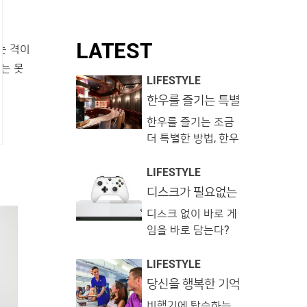
LATEST
는 격이
는 못
LIFESTYLE
한우를 즐기는 특별
한 방법, 한우 오마
한우를 즐기는 조금
카세
더 특별한 방법, 한우
오마카세 레스토랑
을 소개합니다. 세련
LIFESTYLE
된 인테리어로 시선
디스크가 필요없는
‘엑스 박스 원S 올-
을 압도하거나 한우
디스크 없이 바로 게
디지털 에디션’
와 위스키를 페어링
임을 바로 담는다?
하는 등 저마다의 장
마이크로소프트의
기를 내세우고 있습
혁명적인 게임 콘
LIFESTYLE
니다. 부로일 View
솔 ‘엑스 박스 원 S
당신을 행복한 기억
this post on
으로 물들일 하와이
올-디지털 에디션’!
Instagram ⭐️부로일
비행기에 탑승하는