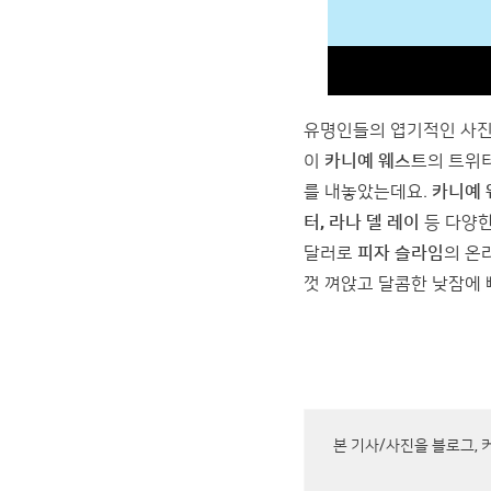
유명인들의 엽기적인 사진,
이
카니예 웨스트
의 트위
를 내놓았는데요.
카니예
터, 라나 델 레이
등 다양한
달러로
피자 슬라임
의 온라
껏 껴앉고 달콤한 낮잠에
본 기사/사진을 블로그, 