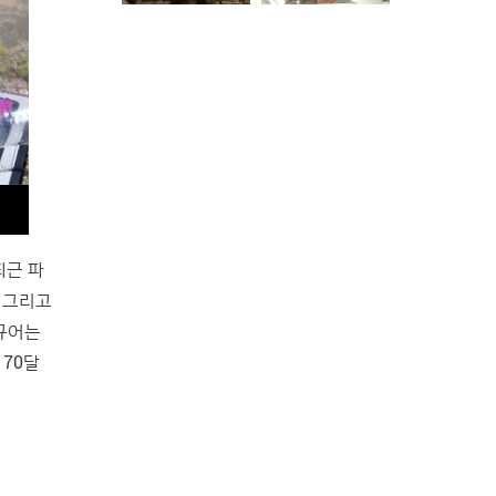
by 로드앤테일러.
(남
최근 파
, 그리고
피규어는
 70달