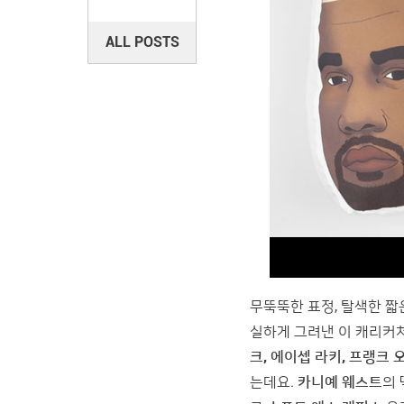
ALL POSTS
무뚝뚝한 표정, 탈색한 짧
실하게 그려낸 이 캐리커
크, 에이셉 라키, 프랭크 
는데요.
카니예 웨스트
의