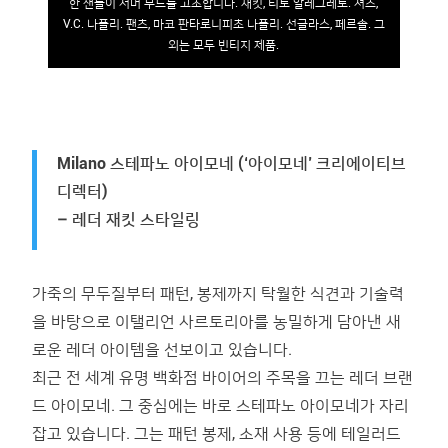
한 샌들이 서머 무드를 고조합니다. 재킷, 티토 알레그레토. 셔츠,
V.C. 나폴리. 팬츠, 마코 판타로니피초 나폴리. 선글라스, 페르솔. 그
외는 모두 빈티지 제품.
Milano 스테파노 아이모네 (‘아이모네’ 크리에이티브
디렉터)
– 레더 재킷 스타일링
가죽의 무두질부터 패턴, 봉제까지 탁월한 식견과 기술력
을 바탕으로 이탤리언 사르토리아를 농밀하게 담아낸 새
로운 레더 아이템을 선보이고 있습니다.
최근 전 세계 유명 백화점 바이어의 주목을 끄는 레더 브랜
드 아이모네. 그 중심에는 바로 스테파노 아이모네가 자리
잡고 있습니다. 그는 패턴 봉제, 소재 사용 등에 테일러드