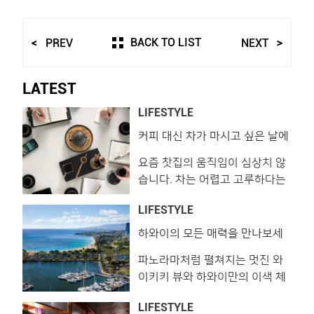
BACK TO LIST
PREV
NEXT
LATEST
LIFESTYLE
커피 대신 차가 마시고 싶은 날에
는?!
요즘 찻집의 움직임이 심상치 않
습니다. 차는 어렵고 고루하다는
기존의 이미지와는 결이 다른 찻
LIFESTYLE
집들이 속속 등장하고 있는데요.
쉽게 접하기 힘든 질 좋은 차와
하와이의 모든 매력을 만나보세
요. 프린스 와이키키!
잘 갖춰진 도구 여기에 차를 따르
파노라마처럼 펼쳐지는 멋진 와
는 차예사의 정갈한 퍼포먼스까
이키키 뷰와 하와이만의 이색 체
지. 숨막히는 도심 속 차가 만들
험을 누릴 수 있는 특별한 리조트,
어내는 매력적인 여유를 맛볼 수
LIFESTYLE
프린스 와이키키. 이곳에서 보내
있는 곳을 소개합니다. 33마켓