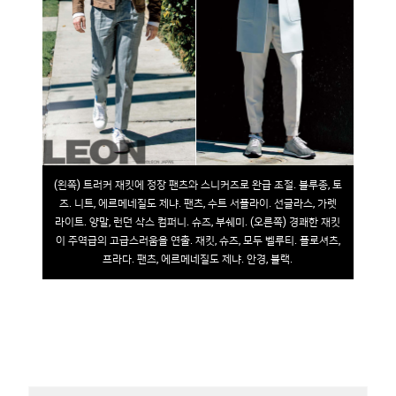
(왼쪽) 트러커 재킷에 정장 팬츠와 스니커즈로 완급 조절. 블루종, 토
즈. 니트, 에르메네질도 제냐. 팬츠, 수트 서플라이. 선글라스, 가렛
라이트. 양말, 런던 삭스 컴퍼니. 슈즈, 부쉐미. (오른쪽) 경쾌한 재킷
이 주역급의 고급스러움을 연출. 재킷, 슈즈, 모두 벨루티. 폴로셔츠,
프라다. 팬츠, 에르메네질도 제냐. 안경, 블랙.