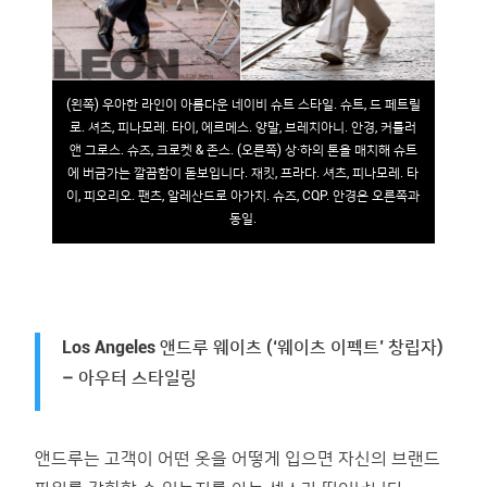
(왼쪽) 우아한 라인이 아름다운 네이비 슈트 스타일. 슈트, 드 페트릴
로. 셔츠, 피나모레. 타이, 에르메스. 양말, 브레치아니. 안경, 커틀러
앤 그로스. 슈즈, 크로켓 & 존스. (오른쪽) 상·하의 톤을 매치해 슈트
에 버금가는 깔끔함이 돋보입니다. 재킷, 프라다. 셔츠, 피나모레. 타
이, 피오리오. 팬츠, 알레산드로 아가치. 슈즈, CQP. 안경은 오른쪽과
동일.
Los Angeles 앤드루 웨이츠 (‘웨이츠 이펙트’ 창립자)
– 아우터 스타일링
앤드루는 고객이 어떤 옷을 어떻게 입으면 자신의 브랜드