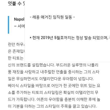
엿볼 수 있는 아이템과 스타일링 비법.
- 레옹 매거진 임직원 일동 -
Napoli 티토 알레그레토 (‘티토 알레그레토’ 창립자)
– 서머 재킷 스타일링
* 현재 2019년 5월호까지는 정상 발송 되었으
런던 하우스는 이탈리아 테일러링의 역사에서 레전드 같
은 존재입니다. 15세부터 런던 하우스에서 커리어를 시작
한 티토는 몇몇 유명 브랜드에서 실력을 닦은 후드디어 자
신의 브랜드를 설립했습니다. 부드러운 실루엣의 나폴리
풍 재킷을 사랑하고 내추럴한 연출을 중시하는 그의 스타
일은 무심하면서도 이탤리언다운 우아함이 넘칩니다.
베이식 스타일을 바탕으로 어딘가 한 곳에만 위트 있는 요
소를 추가하는 티토의 스타일링은 확실히 이탤리언의 무
드가 가득합니다. 어른의 우아함을 충분히 이해한 후에 놀
이 기분을 더하는 그의 스타일이 주목을 끌고 있습니다.