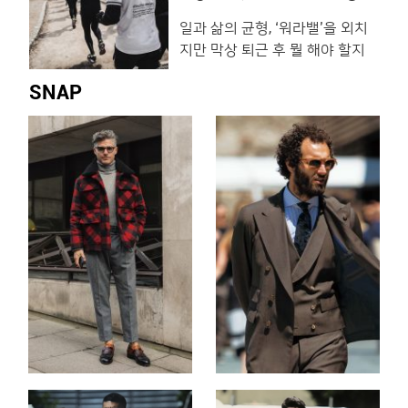
가이드
하고, 멀리 출장을 떠나는 비즈니
케이스 31만원, 루이비통. 엠부쉬
일과 삶의 균형, ‘워라밸’을 외치
스맨이라면 피로를 달래줄 고품
│ 라이터 케이스 네크리
지만 막상 퇴근 후 뭘 해야 할지
격 서비스가 필요하겠죠. 길고도
모르겠다면 이 프로그램을 추천
짧은 시간, 사소한 기억 하나까지
SNAP
합니다. 시간도, 장소도, 테마도
행복으로 아로새기고 싶다면 하
내 마음대로! 부담 없이 취미 생
와이안항공이 정답입니다. 개별
활을 시작해보세요. 1. 남의집 프
주문형 엔터테인먼트 시스템을
로젝트 @naamezip 남의 집 거
장착한 LCD 모니터를 통해 최신
실에서 취향을 나누는 ‘남의집 프
영화, TV 프로그램 등을 시청할
로젝트’입니다. 뚜렷한 취향을 가
�
진 집주인의 거실에 방문해 공통
된 주제로 교감하며 시간을 보내
는 것인데요. 고품격 오디오 장비
로 채워진 호스트의 거실에서 음
악을 감상하기도 �