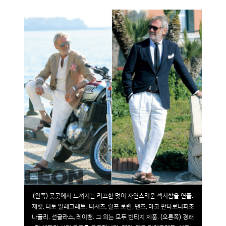
(왼쪽) 곳곳에서 느껴지는 러프한 멋이 자연스러운 섹시함을 연출.
재킷, 티토 알레그레토. 티셔츠, 랄프 로렌. 팬츠, 마코 판타로니피초
나폴리. 선글라스, 레이밴. 그 외는 모두 빈티지 제품. (오른쪽) 경쾌