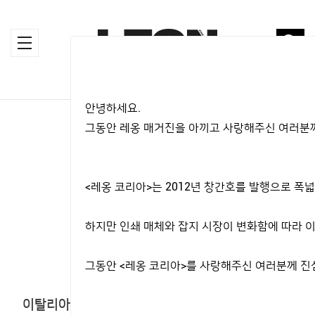
안녕하세요.
HOME
>
SNAP
그동안 레옹 매거진을 아끼고 사랑해주신 여러분께
SNAP
<레옹 코리아>는 2012년 창간호를 발행으로 
STREET STYLE
하지만 인쇄 매체와 잡지 시장이 변화함에 따라 이
2018.08.20
그동안 <레옹 코리아>를 사랑해주신 여러분께 진
이탈리아와 미국의 대표적인 멋쟁이 4인의 취향을