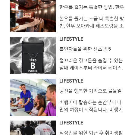
는 시간은 평소 쉽게 접할 수 없
View this post on Instagram 한
한우를 즐기는 특별한 방법, 한우
오마카세
었던 하와이의 모든 것을 선물받
해가 벌써 4일 이나 지났네요. 서
한우를 즐기는 조금 더 특별한 방
는 기회를 선사합니다. 프린스 와
두르지 […]
법, 한우 오마카세 레스토랑을 소
이키키에서 바라다보이는 알라와
개합니다. 세련된 인테리어로 시
이 선착장과 알라모아나 비치 파
LIFESTYLE
선을 압도하거나 한우와 위스키
크. 하와이의 모든 것을 담은 프
를 페어링하는 등 저마다의 장기
린스 와이키키 새하얀 백사장과
흡연자들을 위한 센스템 5
를 내세우고 있습니다. 부로일
에메랄드빛 태평양, 장엄한 푸른
껄끄러운 경고문을 숨길 수 있는
View this post on Instagram ⭐️
절벽 등 바라보기만 해도 절로 감
담배 케이스부터 라이터 케이스,
부로일 ⭐️ 몰트위스키와 와인, 내
탄하게 되는 하와이 �
그리고 우아한 휴대용 재떨이까
추럴와인까지 접할수있는 분위기
LIFESTYLE
지. 흡연자들을 위한 감각적이고
끝판왕‼️ 부로일에서 느껴보세요
센스 넘치는 아이템들을 모아봤
💕 #부로일 #BROIL #부로일압
당신을 행복한 기억으로 물들일
하와이안 항공
습니다. 디스퀘어드2 │ 아이콘
구정 #부로일청담 #압구정역맛
비행기에 탑승하는 순간부터 나
시가렛 홀더 ‘ICON’ 로고가 더해
집 #압구정맛집 #압구정로데오
만의 여정이 시작됩니다. 비행기
진 실리콘 소재의 시가렛 홀더 75
#압구정로데
에서 경험하는 모든 일은 여정의
달러, 디스퀘어드2. 루이 비통 │
LIFESTYLE
첫인상이기에 중요합니다. 여행
시가렛 케이스 담배 및 지폐 등을
자는 즐길 거리와 기내식을 기대
수납할 수 있는 모노그램 시가렛
직장인을 위한 퇴근 후 취미생활