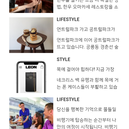
계 대표 브로맨스를 보여주는 남
법, 한우 오마카세 레스토랑을 소
주혁과 지수가 하와이로 떠났습
개합니다. 세련된 인테리어로 시
니다. 빛나는 햇살과 자유로운 분
LIFESTYLE
선을 압도하거나 한우와 위스키
위기를 만끽하는 멋진 두 배우를
를 페어링하는 등 저마다의 장기
<레옹> 카메라에 담았습니다. (지
연트럴파크 가고 공트럴파크가
온다!
를 내세우고 있습니다. 부로일
수) 선글라스 ‘윌로우’ 퍼블릭비
연트럴파크에 이어 공트럴파크가
View this post on Instagram ⭐️
컨. 슈트, 셔츠 모두 탑지오 by 로
뜨고 있습니다. 공릉동 경춘선 숲
부로일 ⭐️ 몰트위스키와 와인, 내
드앤테일러. (남
길이 새로 조성되며 숲길을 따라
추럴와인까지 접할수있는 분위기
STYLE
개성 강한 숍들이 들어서고 있는
끝판왕‼️ 부로일에서 느껴보세요
것인데요. 아직은 나만 알고 싶은
💕 #부로일 #BROIL #부로일압
목에 걸어야 힙하다! 지금 가장
핫한 폰 케이스 5
스트리트 공트럴파크의 먹을거리
구정 #부로일청담 #압구정역맛
네크리스 백 유행과 함께 목에 거
와 마실거리를 소개합니다. 알러
집 #압구정맛집 #압구정로데오
는 폰 케이스들이 부활하고 있습
이 View this post on Instagram
#압구정로데
니다. 요즘 출시되고 있는 폰 케
너무너무 맛이 있음!! 🥳🥳#소이
LIFESTYLE
이스들은 그 사치스러운 디테일
소스라이스누들 #쉬림프머니백
과 견고한 만듦새가 웬만한 백 못
덤블림스 #알러이 #공릉동 A
당신을 행복한 기억으로 물들일
하와이안 항공
지않게 호화로운데요. <레옹>이
post shared by 연미윤
비행기에 탑승하는 순간부터 나
엄선한 5가지 패션 브랜드의 목
(@yooomiiing) on Nov 22,
만의 여정이 시작됩니다. 비행기
에 거는 폰 케이스들을 소개합니