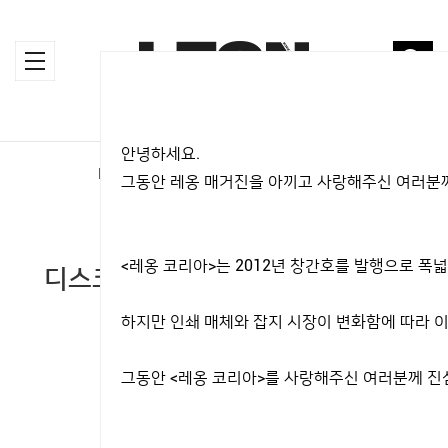
안녕하세요.
HOME
>
MAGAZINE
>
LIFESTYLE
그동안 레옹 매거진을 아끼고 사랑해주신 여러분께
LIFESTYLE
<레옹 코리아>는 2012년 창간호를 발행으로 
디스크가 필요없는 ‘엑스 박스 원S
올-디지털 에디션’
하지만 인쇄 매체와 잡지 시장이 변화함에 따라 이
2019.04.23
그동안 <레옹 코리아>를 사랑해주신 여러분께 진