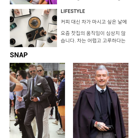
2018 at 7:37pm PST 오랜 시간
에서 경험하는 모든 일은 여정의
다. 베르사체 │ 트리뷰트 레더
아메리칸
LIFESTYLE
첫인상이기에 중요합니다. 여행
아이폰 X 케이스 부드러운 카프
자는 즐길 거리와 기내식을 기대
스킨에 황금빛 메두사 메달 장식
커피 대신 차가 마시고 싶은 날에
는?!
하고, 멀리 출장을 떠나는 비즈니
을 더한 아이폰 X 케이스 가격미
요즘 찻집의 움직임이 심상치 않
스맨이라면 피로를 달래줄 고품
정, 베르사체. 알릭스 │ 폰 버클
습니다. 차는 어렵고 고루하다는
격 서비스가 필요하겠죠. 길고도
케이스 음각 로�
기존의 이미지와는 결이 다른 찻
짧은 시간, 사소한 기억 하나까지
SNAP
집들이 속속 등장하고 있는데요.
행복으로 아로새기고 싶다면 하
쉽게 접하기 힘든 질 좋은 차와
와이안항공이 정답입니다. 개별
잘 갖춰진 도구 여기에 차를 따르
주문형 엔터테인먼트 시스템을
는 차예사의 정갈한 퍼포먼스까
장착한 LCD 모니터를 통해 최신
지. 숨막히는 도심 속 차가 만들
영화, TV 프로그램 등을 시청할
어내는 매력적인 여유를 맛볼 수
�
있는 곳을 소개합니다. 33마켓
View this post on Instagram 한
해가 벌써 4일 이나 지났네요. 서
두르지 […]