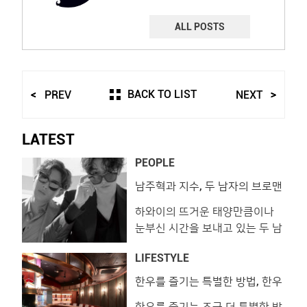
ALL POSTS
BACK TO LIST
PREV
NEXT
LATEST
PEOPLE
남주혁과 지수, 두 남자의 브로맨
스 in 하와이
하와이의 뜨거운 태양만큼이나
눈부신 시간을 보내고 있는 두 남
자. 몇 년 전 함께 출연한 드라마
LIFESTYLE
에서 우연한 만남을 이룬 그들은
어느덧 발맞춰 길을 걷는 아름다
한우를 즐기는 특별한 방법, 한우
오마카세
운 우정을 나누고 있습니다. 연예
한우를 즐기는 조금 더 특별한 방