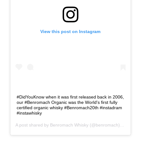
View this post on Instagram
#DidYouKnow when it was first released back in 2006,
our #Benromach Organic was the World's first fully
certified organic whisky #Benromach20th #instadram
#instawhisky
A post shared by
Benromach Whisky
(@benromach) on
Apr 6,