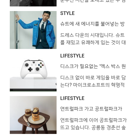
이키키에서 바라다보이는 알라와
자. 몇 년 전 함께 출연한 드라마
이 선착장과 알라모아나 비치 파
STYLE
에서 우연한 만남을 이룬 그들은
크. 하와이의 모든 것을 담은 프
어느덧 발맞춰 길을 걷는 아름다
린스 와이키키 새하얀 백사장과
슈트에 새 에너지를 불어넣는 방
법
운 우정을 나누고 있습니다. 연예
에메랄드빛 태평양, 장엄한 푸른
드레스 다운의 시대입니다. 슈트
계 대표 브로맨스를 보여주는 남
절벽 등 바라보기만 해도 절로 감
를 재밌고 유쾌하게 입는 것이 대
주혁과 지수가 하와이로 떠났습
탄하게 되는 하와이 �
세로 떠올랐죠. 이런 흐름에 발
니다. 빛나는 햇살과 자유로운 분
LIFESTYLE
맞춰 이번 달엔 슈트를 더욱 재미
위기를 만끽하는 멋진 두 배우를
있게 즐기는 방법을 준비했습니
<레옹> 카메라에 담았습니다. (지
디스크가 필요없는 ‘엑스 박스 원
S 올-디지털 에디션’
다. 컬러와 기발한 아이디어만 있
수) 선글라스 ‘윌로우’ 퍼블릭비
디스크 없이 바로 게임을 바로 담
다면 준비 완료! 슈트를 제대로
컨. 슈트, 셔츠 모두 탑지오 by 로
는다? 마이크로소프트의 혁명적
즐겨봅시다. IDEA 1 │ SPORTY
드앤테일러. (남
인 게임 콘솔 ‘엑스 박스 원 S 올-
OUTERWEAR 슈트의 새 친구가
LIFESTYLE
디지털 에디션’! 마이크로소프트
생겼습니다 차분한 성격의 친구
가 지난 16일(현지 시각) ‘엑스
는 잠시 잊어주세요. 보기만 해도
연트럴파크 가고 공트럴파크가
온다!
박스 원 S 올-디지털 에디션’을
에너지가 넘치는 경쾌한 성격의
연트럴파크에 이어 공트럴파크가
공개했습니다. 이 새로운 엑스 박
친구가 필요한 시기입니다. 눈이
뜨고 있습니다. 공릉동 경춘선 숲
스는 블루레이 드라이브가 제거
알알할 정도로 독보적인 색감과
길이 새로 조성되며 숲길을 따라
돼 디스크 없이 다운로드로 게임