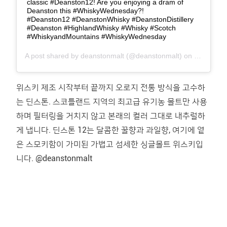
classic #Deanston12! Are you enjoying a dram of
Deanston this #WhiskyWednesday?!⠀ ⠀
#Deanston12 #DeanstonWhisky #DeanstonDistillery
#Deanston #HighlandWhisky #Whisky #Scotch
#WhiskyandMountains #WhiskyWednesday
A post shared by
deanstonmalt
(@deanstonmalt) on
Sep 26, 2
위스키 제조 시작부터 끝까지 오로지 전통 방식을 고수하
는 딘스톤. 스코틀랜드 지역의 최고급 유기농 몰트만 사용
하며 필터링을 거치지 않고 본래의 컬러 그대로 내추럴하
게 냅니다. 딘스톤 12는 달콤한 꿀향과 과일향, 여기에 옅
은 스모키함이 가미된 가볍고 섬세한 싱글몰트 위스키입
니다. @deanstonmalt