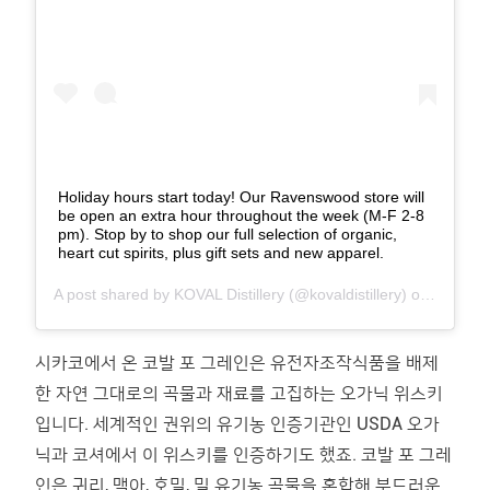
Holiday hours start today! Our Ravenswood store will
be open an extra hour throughout the week (M-F 2-8
pm). Stop by to shop our full selection of organic,
heart cut spirits, plus gift sets and new apparel.
A post shared by
KOVAL Distillery
(@kovaldistillery) on
Nov 27,
시카코에서 온 코발 포 그레인은 유전자조작식품을 배제
한 자연 그대로의 곡물과 재료를 고집하는 오가닉 위스키
입니다. 세계적인 권위의 유기농 인증기관인 USDA 오가
닉과 코셔에서 이 위스키를 인증하기도 했죠. 코발 포 그레
인은 귀리, 맥아, 호밀, 밀 유기농 곡물을 혼합해 부드러운