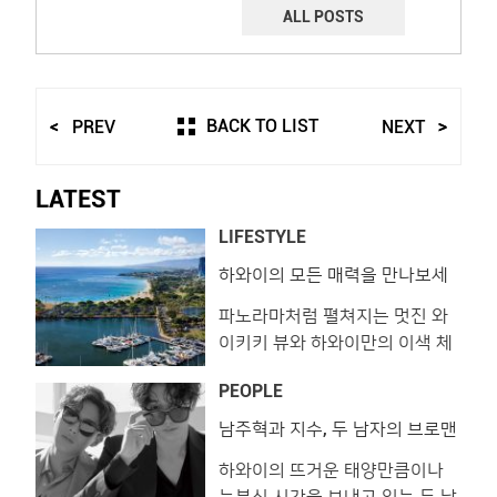
ALL POSTS
BACK TO LIST
PREV
NEXT
LATEST
LIFESTYLE
하와이의 모든 매력을 만나보세
요. 프린스 와이키키!
파노라마처럼 펼쳐지는 멋진 와
이키키 뷰와 하와이만의 이색 체
험을 누릴 수 있는 특별한 리조트,
PEOPLE
프린스 와이키키. 이곳에서 보내
는 시간은 평소 쉽게 접할 수 없
남주혁과 지수, 두 남자의 브로맨
스 in 하와이
었던 하와이의 모든 것을 선물받
하와이의 뜨거운 태양만큼이나
는 기회를 선사합니다. 프린스 와
눈부신 시간을 보내고 있는 두 남