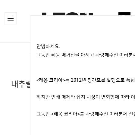
안녕하세요.
HOME
>
MAGAZINE
>
LIFESTYLE
그동안 레옹 매거진을 아끼고 사랑해주신 여러분께
LIFESTYLE
<레옹 코리아>는 2012년 창간호를 발행으로 
내추럴 와인? 이제 내추얼 위스키도
대세!
하지만 인쇄 매체와 잡지 시장이 변화함에 따라 이
2019.04.19
그동안 <레옹 코리아>를 사랑해주신 여러분께 진