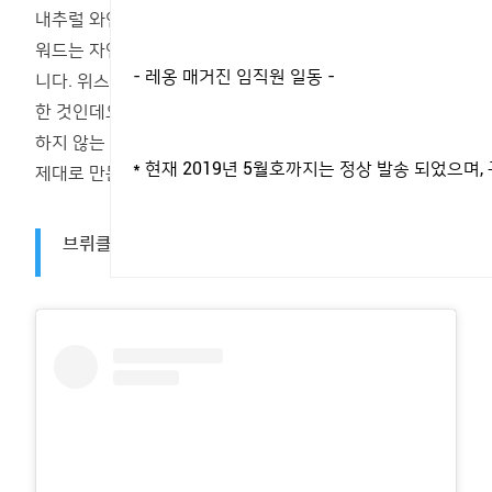
내추럴 와인이 대변하는 주류업계의 프리미엄 마케팅 키
워드는 자연주의. 최근 위스키가 이 트렌드를 이어 받았습
- 레옹 매거진 임직원 일동 -
니다. 위스키 마니아들이 오가닉 위스키에 주목하기 시작
한 것인데요. 오가닉 재료를 사용하거나 화학물질을 첨가
하지 않는 주조법을 강조하는 식이죠. 이를 토대로 정성껏
* 현재 2019년 5월호까지는 정상 발송 되었으
제대로 만든 위스키를 소개합니다.
브뤼클라딕 블랙 아트 Bruichladdich Black art