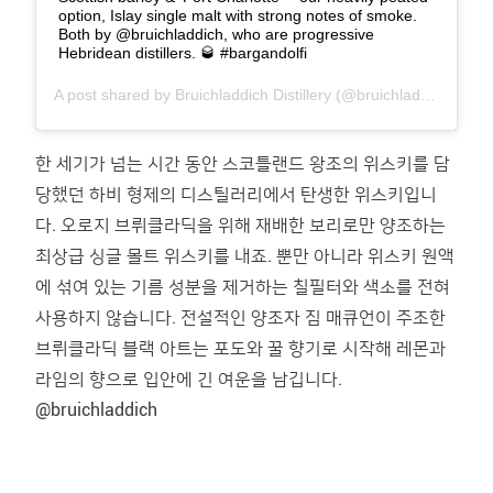
option, Islay single malt with strong notes of smoke.
Both by @bruichladdich, who are progressive
Hebridean distillers. 🥃 #bargandolfi
A post shared by
Bruichladdich Distillery
(@bruichladdich) on
J
한 세기가 넘는 시간 동안 스코틀랜드 왕조의 위스키를 담
당했던 하비 형제의 디스틸러리에서 탄생한 위스키입니
다. 오로지 브뤼클라딕을 위해 재배한 보리로만 양조하는
최상급 싱글 몰트 위스키를 내죠. 뿐만 아니라 위스키 원액
에 섞여 있는 기름 성분을 제거하는 칠필터와 색소를 전혀
사용하지 않습니다. 전설적인 양조자 짐 매큐언이 주조한
브뤼클라딕 블랙 아트는 포도와 꿀 향기로 시작해 레몬과
라임의 향으로 입안에 긴 여운을 남깁니다.
@bruichladdich