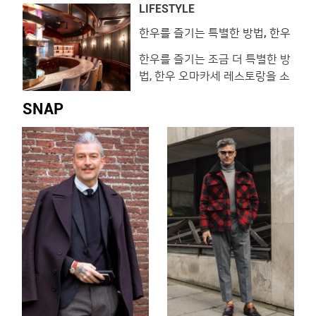
스포
LIFESTYLE
개성 강한 숍들이 들어서고 있는
을 구매하고 플레이하는 신개념
것인데요. 아직은 나만 알고 싶은
게임 콘솔입니다. 구매 시 기기에
한우를 즐기는 특별한 방법, 한우
오마카세
스트리트 공트럴파크의 먹을거리
‘포르자 호라이즌 3’, ‘마인크래프
한우를 즐기는 조금 더 특별한 방
와 마실거리를 소개합니다. 알러
트 X box’, ‘씨 오브 시�
법, 한우 오마카세 레스토랑을 소
이 View this post on Instagram
개합니다. 세련된 인테리어로 시
너무너무 맛이 있음!! 🥳🥳#소이
SNAP
선을 압도하거나 한우와 위스키
소스라이스누들 #쉬림프머니백
를 페어링하는 등 저마다의 장기
덤블림스 #알러이 #공릉동 A
를 내세우고 있습니다. 부로일
post shared by 연미윤
View this post on Instagram ⭐️
(@yooomiiing) on Nov 22,
부로일 ⭐️ 몰트위스키와 와인, 내
2018 at 7:37pm PST 오랜 시간
추럴와인까지 접할수있는 분위기
아메리칸
끝판왕‼️ 부로일에서 느껴보세요
💕 #부로일 #BROIL #부로일압
구정 #부로일청담 #압구정역맛
집 #압구정맛집 #압구정로데오
#압구정로데