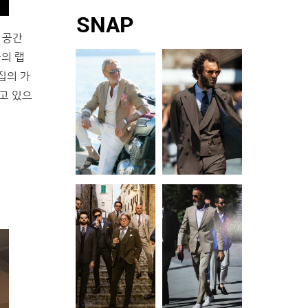
통. 엠부쉬 │ 라이터
대하고, 멀리 출장을
다운로드로 게임을
다는 기존의 이미지
SNAP
케이스 네크리
떠나는 비즈니스맨
구매하고 플레이하
와는 결이 다른 찻집
 공간
이라면 피로를 달래
는 신개념 게임 콘솔
들이 속속 등장하고
줄 고품격 서비스가
들의 랩
입니다. 구매 시 기기
있는데요. 쉽게 접하
필요하겠죠. 길고도
집의 가
에 ‘포르자 호라이즌
기 힘든 질 좋은 차와
짧은 시간, 사소한 기
고 있으
3’, ‘마인크래프트 X
잘 갖춰진 도구 여기
억 하나까지 행복으
box’, ‘씨 오브 시�
에 차를 따르는 차예
로 아로새기고 싶다
사의 정갈한 퍼포먼
면 하와이안항공이
스까지. 숨막히는 도
정답입니다. 개별 주
심 속 차가 만들어내
문형 엔터테인먼트
는 매력적인 여유를
시스템을 장착한
맛볼 수 있는 곳을 소
LCD 모니터를 통해
개합니다. 33마켓
최신 영화, TV 프로
View this post on
그램 등을 시청할 �
Instagram 한해가
벌써 4일 이나 지났
네요. 서두르지 […]