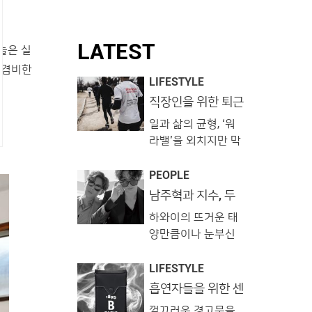
LATEST
늘은 실
 겸비한
LIFESTYLE
직장인을 위한 퇴근
후 취미생활 가이드
일과 삶의 균형, ‘워
라밸’을 외치지만 막
상 퇴근 후 뭘 해야
할지 모르겠다면 이
PEOPLE
프로그램을 추천합
남주혁과 지수, 두
남자의 브로맨스 in
니다. 시간도, 장소
하와이의 뜨거운 태
하와이
도, 테마도 내 마음대
양만큼이나 눈부신
로! 부담 없이 취미
시간을 보내고 있는
생활을 시작해보세
두 남자. 몇 년 전 함
LIFESTYLE
요. 1. 남의집 프로젝
께 출연한 드라마에
흡연자들을 위한 센
트 @naamezip 남
스템 5
서 우연한 만남을 이
의 집 거실에서 취향
껄끄러운 경고문을