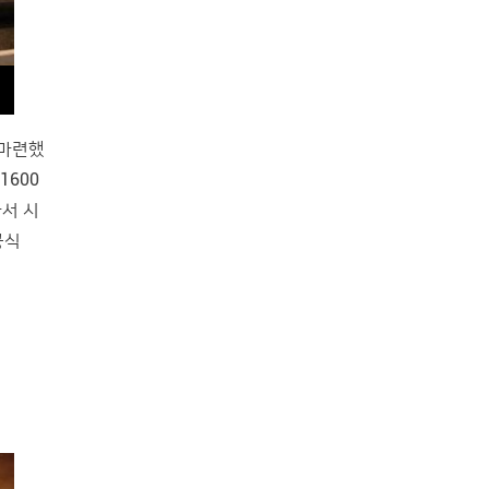
 마련했
1600
아서 시
공식