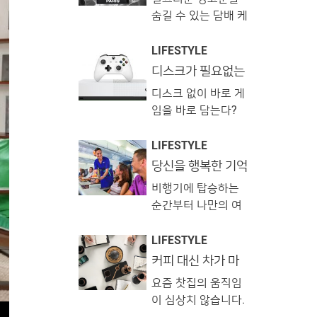
룬 그들은 어느덧 발
을 나누는 ‘남의집 프
숨길 수 있는 담배 케
맞춰 길을 걷는 아름
로젝트’입니다. 뚜렷
이스부터 라이터 케
다운 우정을 나누고
한 취향을 가진 집주
이스, 그리고 우아한
LIFESTYLE
있습니다. 연예계 대
인의 거실에 방문해
휴대용 재떨이까지.
디스크가 필요없는
표 브로맨스를 보여
공통된 주제로 교감
‘엑스 박스 원S 올-
흡연자들을 위한 감
주는 남주혁과 지수
디스크 없이 바로 게
디지털 에디션’
하며 시간을 보내는
각적이고 센스 넘치
가 하와이로 떠났습
임을 바로 담는다?
것인데요. 고품격 오
는 아이템들을 모아
니다. 빛나는 햇살과
마이크로소프트의
디오 장비로 채워진
봤습니다. 디스퀘어
자유로운 분위기를
혁명적인 게임 콘
LIFESTYLE
호스트의 거실에서
드2 │ 아이콘 시가
만끽하는 멋진 두 배
솔 ‘엑스 박스 원 S
당신을 행복한 기억
음악을 감상하기도
렛 홀더 ‘ICON’ 로고
우를 <레옹> 카메라
으로 물들일 하와이
올-디지털 에디션’!
�
가 더해진 실리콘 소
비행기에 탑승하는
안 항공
에 담았습니다. (지
마이크로소프트가
재의 시가렛 홀더 75
순간부터 나만의 여
수) 선글라스 ‘윌로
지난 16일(현지 시
달러, 디스퀘어드2.
정이 시작됩니다. 비
우’ 퍼블릭비컨. 슈
각) ‘엑스 박스 원 S
루이 비통 │ 시가렛
행기에서 경험하는
LIFESTYLE
트, 셔츠 모두 탑지오
올-디지털 에디션’을
케이스 담배 및 지폐
모든 일은 여정의 첫
커피 대신 차가 마
by 로드앤테일러.
공개했습니다. 이 새
등을 수납할 수 있는
시고 싶은 날에는?!
인상이기에 중요합
(남
로운 엑스 박스는 블
요즘 찻집의 움직임
모노그램 시가렛 케
니다. 여행자는 즐길
루레이 드라이브가
이 심상치 않습니다.
이스 31만원, 루이비
거리와 기내식을 기
제거돼 디스크 없이
차는 어렵고 고루하