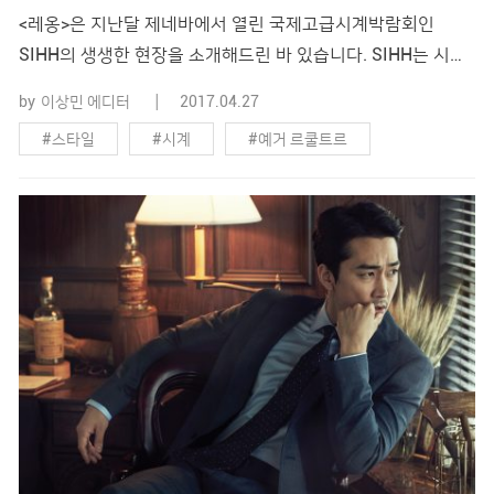
<레옹>은 지난달 제네바에서 열린 국제고급시계박람회인
SIHH의 생생한 현장을 소개해드린 바 있습니다. SIHH는 시계
업계의 큰 이벤트 중 하나로, 신모델을 선보일 뿐만 아니라 각
by
이상민 에디터
2017.04.27
브랜드의 담당자나 홍보대사 등 시계업계를 이끌어가는 다양한
#스타일
#시계
#예거 르쿨트르
사람들이 모이는 만남의 장이기도 하죠. 그중에서 <레옹>이 직
접 만나 이야기를 나눈 사람은 예거 르쿨트르의 디자인 & 아티
#와이와처
스틱 디렉터 야네크 델레스키에비치와 리차드 밀의 브랜드 파
트너로 행사�