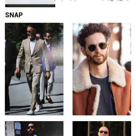
있는 분위기 끝판왕‼️ 부로일에서 느
임 콘솔 ‘엑스 박스 원 S 올-디지털
껴보세요💕 #부로일 #BROIL #부
에디션’! 마이크로소프트가 지난 16
SNAP
로일압구정 #부로일청담 #압구정
일(현지 시각) ‘엑스 박스 원 S 올-
역맛집 #압구정맛집 #압구정로데
디지털 에디션’을 공개했습니다. 이
오 #압구정로데�
새로운 엑스 박스는 블루레이 드라
이브가 제거돼 디스크 없이 다운로
드로 게임을 구매하고 플레이하는
신개념 게임 콘솔입니다. 구매 시 기
기에 ‘포르자 호라이즌 3’, ‘마인크래
프트 X box’, ‘씨 오브 시�