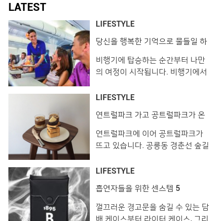
LATEST
LIFESTYLE
당신을 행복한 기억으로 물들일 하
와이안 항공
비행기에 탑승하는 순간부터 나만
의 여정이 시작됩니다. 비행기에서
경험하는 모든 일은 여정의 첫인상
이기에 중요합니다. 여행자는 즐길
LIFESTYLE
거리와 기내식을 기대하고, 멀리 출
연트럴파크 가고 공트럴파크가 온
장을 떠나는 비즈니스맨이라면 피
다!
로를 달래줄 고품격 서비스가 필요
연트럴파크에 이어 공트럴파크가
하겠죠. 길고도 짧은 시간, 사소한
뜨고 있습니다. 공릉동 경춘선 숲길
기억 하나까지 행복으로 아로새기
이 새로 조성되며 숲길을 따라 개성
고 싶다면 하와이안항공이 정답입
강한 숍들이 들어서고 있는 것인데
LIFESTYLE
니다. 개별 주문형 엔터테인먼트 시
요. 아직은 나만 알고 싶은 스트리트
흡연자들을 위한 센스템 5
스템을 장착한 LCD 모니터를 통해
공트럴파크의 먹을거리와 마실거리
최신 영화, TV 프로그램 등을 시청
를 소개합니다. 알러이 View this
껄끄러운 경고문을 숨길 수 있는 담
할 �
post on Instagram 너무너무 맛이
배 케이스부터 라이터 케이스, 그리