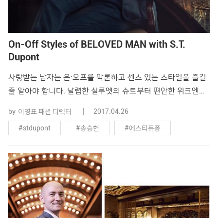
On-Off Styles of BELOVED MAN with S.T.
Dupont
사랑받는 남자는 온·오프를 막론하고 센스 있는 스타일을 즐길
줄 알아야 합니다. 날렵한 실루엣의 슈트부터 편안한 위크엔드
스타일까지, 때론 강렬한 인상으로 남성미를 드러내고 때론 부
by
이영표 패션 디렉터
2017.04.26
드러운 분위기로 여심을 사로잡을 수 있어야 하죠. 에스.티. 듀
#stdupont
#송승헌
#에스티듀퐁
퐁의 2017년 S/S 컬렉션과 함께한 배우 송승헌이 말하는 ‘사랑
받는 남자의 온·오프 스타일링’은 무엇일까요? 슈트는 남성미
#온오프스타일
#위크엔드
가 가장 돋보이는 옷 몸에 딱 맞는 고급스러운 슈트를 입은 남
자는 언�