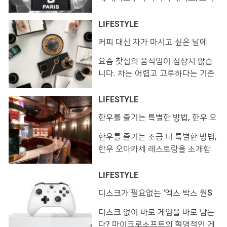
있음!! 🥳🥳#소이소스라이스누들 #
고 우아한 휴대용 재떨이까지. 흡연
쉬림프머니백덤블림스 #알러이 #
자들을 위한 감각적이고 센스 넘치
LIFESTYLE
공릉동 A post shared by 연미윤
는 아이템들을 모아봤습니다. 디스
커피 대신 차가 마시고 싶은 날에
(@yooomiiing) on Nov 22, 2018
퀘어드2 │ 아이콘 시가렛 홀더
는?!
at 7:37pm PST 오랜 시간 아메리
‘ICON’ 로고가 더해진 실리콘 소재
요즘 찻집의 움직임이 심상치 않습
칸 �
의 시가렛 홀더 75달러, 디스퀘어드
니다. 차는 어렵고 고루하다는 기존
2. 루이 비통 │ 시가렛 케이스 담배
의 이미지와는 결이 다른 찻집들이
및 지폐 등을 수납할 수 있는 모노그
속속 등장하고 있는데요. 쉽게 접하
LIFESTYLE
램 시가렛 케이스 31만원, 루이비통.
기 힘든 질 좋은 차와 잘 갖춰진 도
한우를 즐기는 특별한 방법, 한우 오
엠부쉬 │ 라이터 케이스 네크리
구 여기에 차를 따르는 차예사의 정
마카세
갈한 퍼포먼스까지. 숨막히는 도심
한우를 즐기는 조금 더 특별한 방법,
속 차가 만들어내는 매력적인 여유
한우 오마카세 레스토랑을 소개합
를 맛볼 수 있는 곳을 소개합니다.
니다. 세련된 인테리어로 시선을 압
33마켓 View this post on
도하거나 한우와 위스키를 페어링
LIFESTYLE
Instagram 한해가 벌써 4일 이나
하는 등 저마다의 장기를 내세우고
디스크가 필요없는 ‘엑스 박스 원S
지났네요. 서두르지 […]
있습니다. 부로일 View this post
올-디지털 에디션’
on Instagram ⭐️부로일 ⭐️ 몰트위스
디스크 없이 바로 게임을 바로 담는
키와 와인, 내추럴와인까지 접할수
다? 마이크로소프트의 혁명적인 게