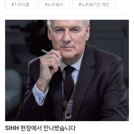
#T-마이클
#노르웨이
#노르웨지언 레인
때 소개받은 브랜드가 있습니다. 바로 ‘노르웨지언 레인’입니
다. 100% 방수 제품을 만드는 기능성 브랜드였는데, 이름에서
#비스포크
#스타일링 레슨
#알렉산데르 헬레
부터 감성과 기능성을 동시에 느낄 수 있었죠. 항상 비를 품고
사는
SIHH 현장에서 만나봤습니다