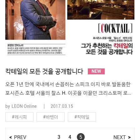
칵테일의 모든 것을 공개합니다
NEW
오픈 1년 만에 국내에서 손꼽히는 스피크 이지 바로 발돋움한
포시즌스 호텔 서울의 찰스 H. 이곳을 이끌던 크리스토퍼 로더
의 뒤를 이어 로렌초 안티노리가 새롭게 헤드 바텐더를 맡았습
by
LEON Online
2017.03.15
니다. 그와 함께 칵테일에 대한 다양한 이야기를 나누어보았습
#레시피
#바텐더
#칵테일
니다. 로렌초 안티노리가 추천하는 밸런타인데이 칵테일과 레
시피를 놓치지 마세요. Q 먼저 한국에 온 것을 환영합니다. 포
#포시즌호텔
시즌스 호텔 서울에 오게 된 소감이 궁금합니다. A 2월부터 포
3
4
5
PREV
NEXT