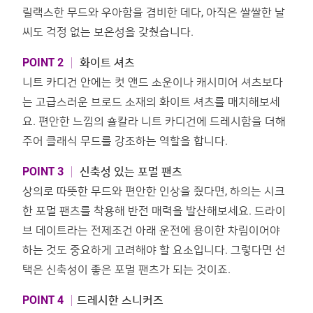
릴랙스한 무드와 우아함을 겸비한 데다, 아직은 쌀쌀한 날
씨도 걱정 없는 보온성을 갖췄습니다.
POINT 2 │
화이트 셔츠
니트 카디건 안에는 컷 앤드 소운이나 캐시미어 셔츠보다
는 고급스러운 브로드 소재의 화이트 셔츠를 매치해보세
요. 편안한 느낌의 숄칼라 니트 카디건에 드레시함을 더해
주어 클래식 무드를 강조하는 역할을 합니다.
POINT 3 │
신축성 있는 포멀 팬츠
상의로 따뜻한 무드와 편안한 인상을 줬다면, 하의는 시크
한 포멀 팬츠를 착용해 반전 매력을 발산해보세요. 드라이
브 데이트라는 전제조건 아래 운전에 용이한 차림이어야
하는 것도 중요하게 고려해야 할 요소입니다. 그렇다면 선
택은 신축성이 좋은 포멀 팬츠가 되는 것이죠.
POINT 4 │
드레시한 스니커즈