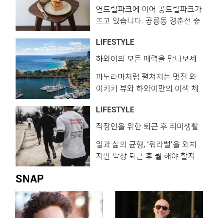
에너지가 넘치는 경쾌한 성격의
연트럴파크에 이어 공트럴파크가
View this post on Instagram ⭐️
친구가 필요한 시기입니다. 눈이
뜨고 있습니다. 공릉동 경춘선 숲
부로일 ⭐️ 몰트위스키와 와인, 내
알알할 정도로 독보적인 색감과
길이 새로 조성되며 숲길을 따라
추럴와인까지 접할수있는 분위기
스포
LIFESTYLE
개성 강한 숍들이 들어서고 있는
끝판왕‼️ 부로일에서 느껴보세요
것인데요. 아직은 나만 알고 싶은
💕 #부로일 #BROIL #부로일압
하와이의 모든 매력을 만나보세
요. 프린스 와이키키!
스트리트 공트럴파크의 먹을거리
구정 #부로일청담 #압구정역맛
파노라마처럼 펼쳐지는 멋진 와
와 마실거리를 소개합니다. 알러
집 #압구정맛집 #압구정로데오
이키키 뷰와 하와이만의 이색 체
이 View this post on Instagram
#압구정로데
험을 누릴 수 있는 특별한 리조트,
너무너무 맛이 있음!! 🥳🥳#소이
LIFESTYLE
프린스 와이키키. 이곳에서 보내
소스라이스누들 #쉬림프머니백
는 시간은 평소 쉽게 접할 수 없
덤블림스 #알러이 #공릉동 A
직장인을 위한 퇴근 후 취미생활
가이드
었던 하와이의 모든 것을 선물받
post shared by 연미윤
일과 삶의 균형, ‘워라밸’을 외치
는 기회를 선사합니다. 프린스 와
(@yooomiiing) on Nov 22,
지만 막상 퇴근 후 뭘 해야 할지
이키키에서 바라다보이는 알라와
2018 at 7:37pm PST 오랜 시간
모르겠다면 이 프로그램을 추천
이 선착장과 알라모아나 비치 파
아메리칸
SNAP
합니다. 시간도, 장소도, 테마도
크. 하와이의 모든 것을 담은 프
내 마음대로! 부담 없이 취미 생
린스 와이키키 새하얀 백사장과
활을 시작해보세요. 1. 남의집 프
에메랄드빛 태평양, 장엄한 푸른
로젝트 @naamezip 남의 집 거
절벽 등 바라보기만 해도 절로 감