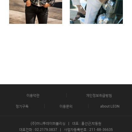
이용약관
개인정보취급방침
정기구독
이용문의
about LEON
(주)머니투데이퍼블리싱
대표 : 홍선근,박동원
대표전화 : 02
.
2179
.
0837
사업자등록번호 : 211
-
88
-
36635