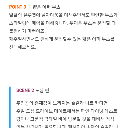
POINT
3
│
얇은 어퍼 부츠
발끝의 실루엣에 남자다움을 더해주면서도 편안한 부츠가
스타일링에 매력을 더해줍니다. 두꺼운 부츠는 운전할 때
불편하기 마련이죠.
캐주얼하면서도 편하게 운전할수 있는 얇은 어퍼 부츠를
선택해보세요.
SCENE 2
도심 편
주인공의 존재감이 느껴지는 숄칼라 니트 카디건
주말 도심 드라이브 데이트에서는 파인 다이닝 레스토
랑이나 고품격 칵테일 바에 방문할 것을 대비해 격식
있는 차림새가 필요합니다. 캐시미어 소재의 숄칼라 니