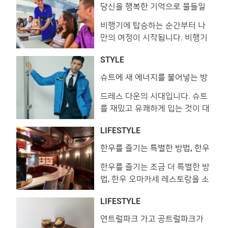
당신을 행복한 기억으로 물들일
하와이안 항공
비행기에 탑승하는 순간부터 나
만의 여정이 시작됩니다. 비행기
에서 경험하는 모든 일은 여정의
STYLE
첫인상이기에 중요합니다. 여행
자는 즐길 거리와 기내식을 기대
슈트에 새 에너지를 불어넣는 방
법
하고, 멀리 출장을 떠나는 비즈니
드레스 다운의 시대입니다. 슈트
스맨이라면 피로를 달래줄 고품
를 재밌고 유쾌하게 입는 것이 대
격 서비스가 필요하겠죠. 길고도
세로 떠올랐죠. 이런 흐름에 발
짧은 시간, 사소한 기억 하나까지
LIFESTYLE
맞춰 이번 달엔 슈트를 더욱 재미
행복으로 아로새기고 싶다면 하
있게 즐기는 방법을 준비했습니
와이안항공이 정답입니다. 개별
한우를 즐기는 특별한 방법, 한우
오마카세
다. 컬러와 기발한 아이디어만 있
주문형 엔터테인먼트 시스템을
한우를 즐기는 조금 더 특별한 방
다면 준비 완료! 슈트를 제대로
장착한 LCD 모니터를 통해 최신
법, 한우 오마카세 레스토랑을 소
즐겨봅시다. IDEA 1 │ SPORTY
영화, TV 프로그램 등을 시청할
개합니다. 세련된 인테리어로 시
OUTERWEAR 슈트의 새 친구가
�
LIFESTYLE
선을 압도하거나 한우와 위스키
생겼습니다 차분한 성격의 친구
를 페어링하는 등 저마다의 장기
는 잠시 잊어주세요. 보기만 해도
연트럴파크 가고 공트럴파크가
온다!
를 내세우고 있습니다. 부로일