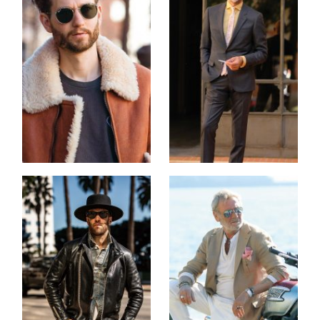
실에서 취향을 나누는 ‘남의집 프
탄하게 되는 하와이 �
로젝트’입니다. 뚜렷한 취향을 가
진 집주인의 거실에 방문해 공통
된 주제로 교감하며 시간을 보내
는 것인데요. 고품격 오디오 장비
로 채워진 호스트의 거실에서 음
악을 감상하기도 �