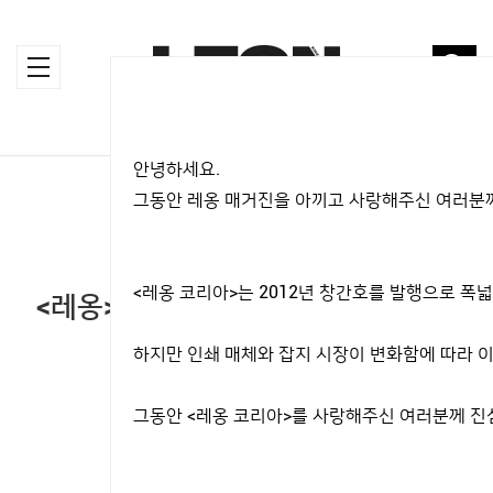
안녕하세요.
HOME
>
MAGAZINE
>
STYLE
그동안 레옹 매거진을 아끼고 사랑해주신 여러분께
STYLE
<레옹 코리아>는 2012년 창간호를 발행으로 
<레옹>이 추천하는 드라이빙 카 + 드
라이빙 룩
하지만 인쇄 매체와 잡지 시장이 변화함에 따라 이
2019.03.27
그동안 <레옹 코리아>를 사랑해주신 여러분께 진