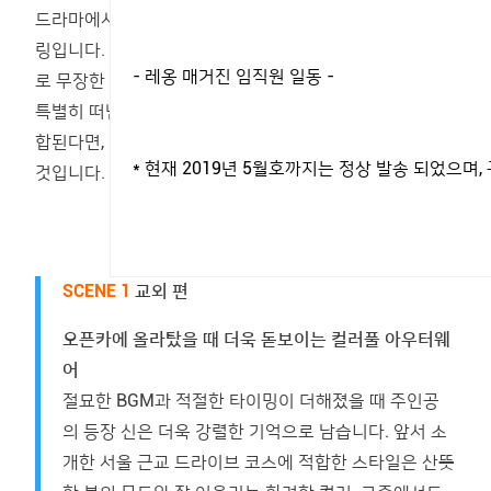
드라마에서 주인공을 구별하는 법 중 하나가 바로 스타일
링입니다. 무채색의 엑스트라들 가운데 센스 있는 스타일
- 레옹 매거진 임직원 일동 -
로 무장한 등장인물은 단연 돋보이기 마련이죠. 봄을 맞아
특별히 떠난 드라이브와 상황에 걸맞은 멋진 스타일이 결
합된다면, 당신이 연출하는 드라마는 길이 남을 명작이 될
* 현재 2019년 5월호까지는 정상 발송 되었으
것입니다.
SCENE 1
교외 편
오픈카에 올라탔을 때 더욱 돋보이는 컬러풀 아우터웨
어
절묘한 BGM과 적절한 타이밍이 더해졌을 때 주인공
의 등장 신은 더욱 강렬한 기억으로 남습니다. 앞서 소
개한 서울 근교 드라이브 코스에 적합한 스타일은 산뜻